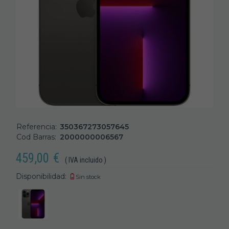
Referencia:
350367273057645
Cod Barras:
2000000006567
459,00
€
( IVA incluido )
Disponibilidad:
Sin stock