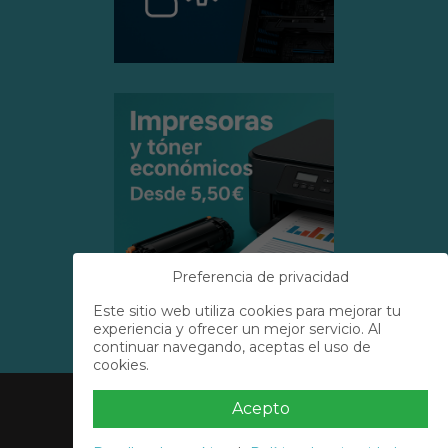
Preferencia de privacidad
Este sitio web utiliza cookies para mejorar tu
experiencia y ofrecer un mejor servicio. Al
continuar navegando, aceptas el uso de
cookies.
Acerca de Nosotros
Información
Acepto
Contacto