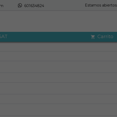
Estamos abiertos 
om
601634824
SAT
Carrito