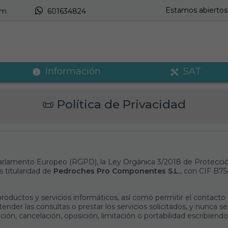
Estamos abiertos 
om
601634824
Información
SAT
📜 Política de Privacidad
lamento Europeo (RGPD), la Ley Orgánica 3/2018 de Protección 
 titularidad de
Pedroches Pro Componentes S.L.
, con CIF B75
 productos y servicios informáticos, así como permitir el contacto
ender las consultas o prestar los servicios solicitados, y nunca s
ción, cancelación, oposición, limitación o portabilidad escribie