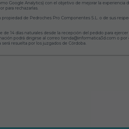
mo Google Analytics) con el objetivo de mejorar la experiencia de 
r para rechazarlas.
on propiedad de Pedroches Pro Componentes S.L. o de sus respect
e de 14 días naturales desde la recepción del pedido para ejerce
mación podrá dirigirse al correo tienda@informatica3d.com o por e
ia será resuelta por los juzgados de Córdoba.