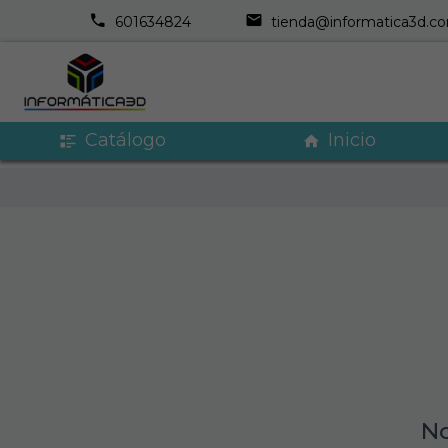
601634824
tienda@informatica3d.c
Catálogo
Inicio
No