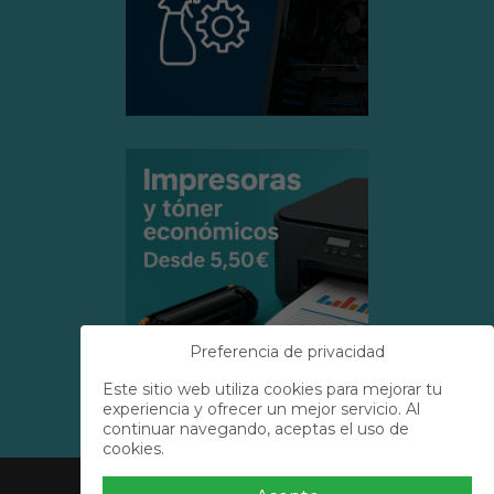
Preferencia de privacidad
Este sitio web utiliza cookies para mejorar tu
experiencia y ofrecer un mejor servicio. Al
continuar navegando, aceptas el uso de
cookies.
Acerca de Nosotros